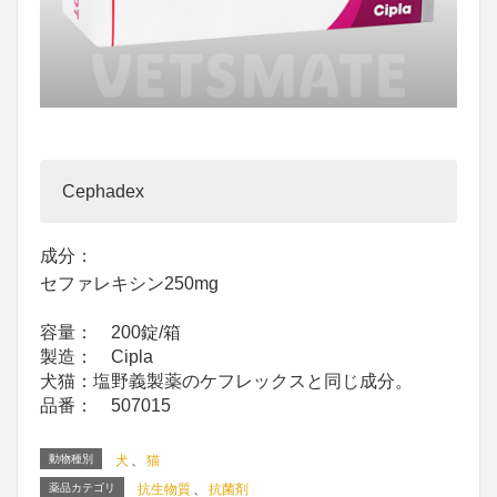
Cephadex
成分：
セファレキシン250mg
容量： 200錠/箱
製造： Cipla
犬猫：塩野義製薬のケフレックスと同じ成分。
品番： 507015
動物種別
犬
、
猫
薬品カテゴリ
抗生物質
、
抗菌剤